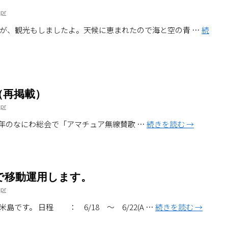
pr
が、観光もしましたよ。天候に恵まれたので海と空の青 …
続
（再掲載）
pr
980年のなにわ総会で「アマチュア無線賛歌 …
続きを読む
→
T)で移動運用します。
pr
す。 日程 ： 6/18 ～ 6/22(A …
続きを読む
→