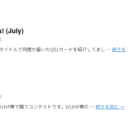
! (July)
r
タイトルで何度か届いたQSLカードを紹介してまし …
続きを
r
UHF帯で競うコンテストです。V/UHF帯の …
続きを読む
→