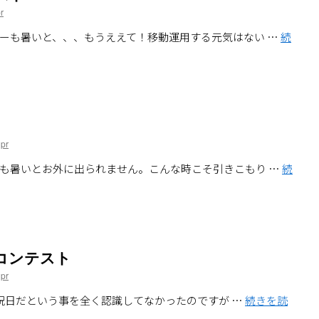
r
ーも暑いと、、、もうええて！移動運用する元気はない …
続
pr
も暑いとお外に出られません。こんな時こそ引きこもり …
続
コンテスト
pr
が祝日だという事を全く認識してなかったのですが …
続きを読