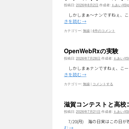
投稿日:
2026年8月2日
作成者:
もあい/jf3ip
しかしまぁ～ナンですねぇ、こ
きを読む
→
カテゴリー:
無線
|
4件のコメント
OpenWebRxの実験
投稿日:
2026年7月28日
作成者:
もあい/jf3i
しかしまぁナンですねぇ、こー
きを読む
→
カテゴリー:
無線
|
コメントする
滋賀コンテストと高校
投稿日:
2026年7月21日
作成者:
もあい/jf3i
7/20(月) 海の日実はこの日
む
→