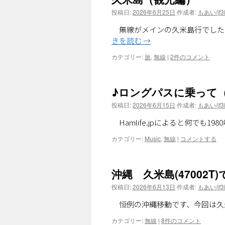
投稿日:
2026年6月25日
作成者:
もあい/jf3i
無線がメインの久米島行でした
きを読む
→
カテゴリー:
旅
,
無線
|
2件のコメント
♪ロングパスに乗って
投稿日:
2026年6月15日
作成者:
もあい/jf3i
Hamlife.jpによると何でも1
カテゴリー:
Music
,
無線
|
コメントする
沖縄 久米島(47002
投稿日:
2026年6月13日
作成者:
もあい/jf3i
恒例の沖縄移動です、今回は久米島で
カテゴリー:
無線
|
8件のコメント