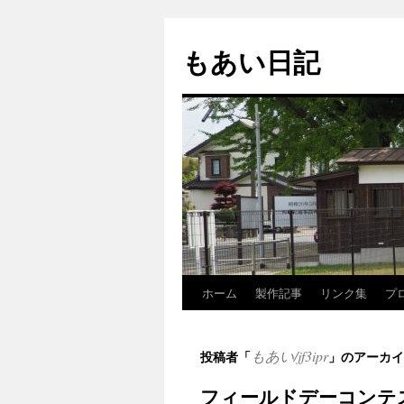
コ
ン
もあい日記
テ
ン
ツ
へ
ス
キ
ッ
プ
ホーム
製作記事
リンク集
プ
もあい/jf3ipr
投稿者「
」のアーカイ
フィールドデーコンテ