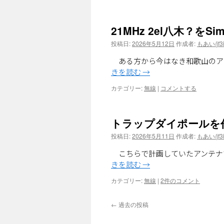
21MHz 2el八木？をS
投稿日:
2026年5月12日
作成者:
もあい/jf3i
ある方から今はなき和歌山のアン
きを読む
→
カテゴリー:
無線
|
コメントする
トラップダイポールを
投稿日:
2026年5月11日
作成者:
もあい/jf3i
こちらで計画していたアンテナ
きを読む
→
カテゴリー:
無線
|
2件のコメント
←
過去の投稿