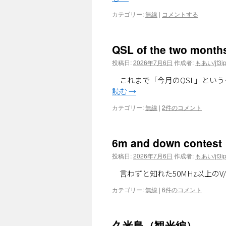
カテゴリー:
無線
|
コメントする
QSL of the two months
投稿日:
2026年7月6日
作成者:
もあい/jf3ip
これまで「今月のQSL」という
読む
→
カテゴリー:
無線
|
2件のコメント
6m and down contest
投稿日:
2026年7月6日
作成者:
もあい/jf3ip
言わずと知れた50MHz以上のV/
カテゴリー:
無線
|
6件のコメント
久米島（観光編）