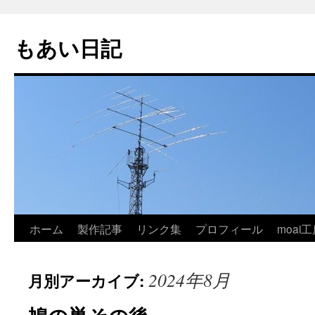
コ
ン
もあい日記
テ
ン
ツ
へ
ス
キ
ッ
プ
ホーム
製作記事
リンク集
プロフィール
moai工
2024年8月
月別アーカイブ: