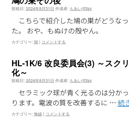
鳩の巣その後
投稿日:
2024年8月31日
作成者:
もあい/jf3ipr
こちらで紹介した鳩の巣がどうなっ
た。 おや、もぬけの殻やん。
カテゴリー:
雑
|
コメントする
HL-1K/6 改良委員会(3) ～
化～
投稿日:
2024年8月31日
作成者:
もあい/jf3ipr
セラミック球が青く光るのは分かっ
ります。電波の質を改善するに …
続
カテゴリー:
無線
|
コメントする