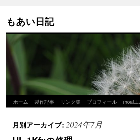
コ
ン
もあい日記
テ
ン
ツ
へ
ス
キ
ッ
プ
ホーム
製作記事
リンク集
プロフィール
moai工
2024年7月
月別アーカイブ: