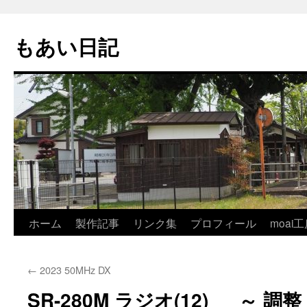
コ
ン
もあい日記
テ
ン
ツ
へ
ス
キ
ッ
プ
ホーム
製作記事
リンク集
プロフィール
moai工
←
2023 50MHz DX
SR-280M ラジオ(12) ～ 調整