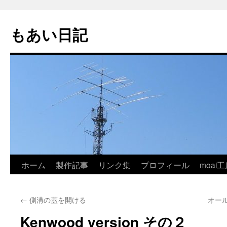
コ
ン
もあい日記
テ
ン
ツ
へ
ス
キ
ッ
プ
ホーム
製作記事
リンク集
プロフィール
moai工
←
側溝の蓋を開ける
オー
Kenwood version その２