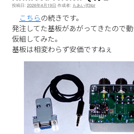
投稿日:
2026年4月19日
作成者:
もあい/jf3ipr
こちら
の続きです。
発注してた基板があがってきたので動
仮組してみた。
基板は相変わらず安価ですねぇ